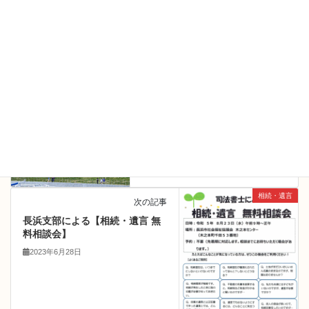
ー 事務員 ー
成年後見
カテゴリー
成年後見
タグ
MY HOME
前の記事
彦根陸上競技場で走る！
2023年5月9日
相続・遺言
次の記事
長浜支部による【相続・遺言 無
料相談会】
2023年6月28日