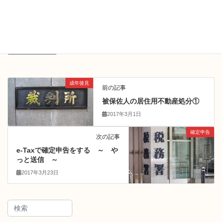
成年後見
カテゴリー
成年後見
登記
裁判所
タグ
成年後見
前の記事
被保佐人の居住用不動産処分①
2017年3月1日
確定申告
次の記事
e-Taxで確定申告をする ～ や
っと送信 ～
2017年3月23日