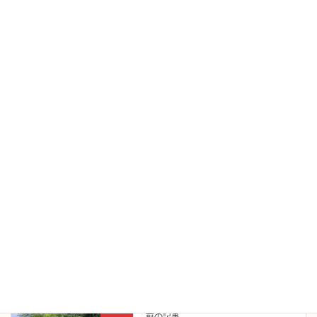
前回（1か月前）から早1ヶ月が経ちました。時の過ぎるのは早い
ものです。
皆さん、変わりなく過ごされているか、お会いするまで安心でき
ません。
いざ、それぞれのお宅へ・・・。
安心しました。短い時間でしたが、冗談も交えながら十分意思疎
通ができました。
また、来月にお会いしましょう！
男女問わず、可愛い方ばかりです。1か月間、しっかり管理します
ので。
成年後見
カテゴリー
成年後見
タグ
日 常
前の記事