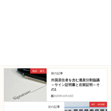
滋賀県長浜市のＪＲ長浜駅から南へ徒歩約7分。司法書士事務所を
よろしくお願い致します。
そして、司法書士塚田事務所のホームページへ ようこそ！
ー 事務員 ー
日 常
カテゴリー
司法書士塚田事務所
タグ
相続・遺言
前の記事
外国居住者を含む遺産分割協議
～サイン証明書と在留証明～そ
の1
2020年10月18日
MY HOME
次の記事